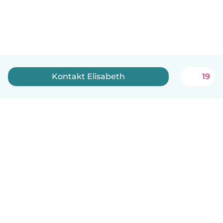
Kontakt Elisabeth
19
Dansk
Hvordan det virker
Hjælp
Vilkår og privatliv
Priser
Oplysninger om virksomhed