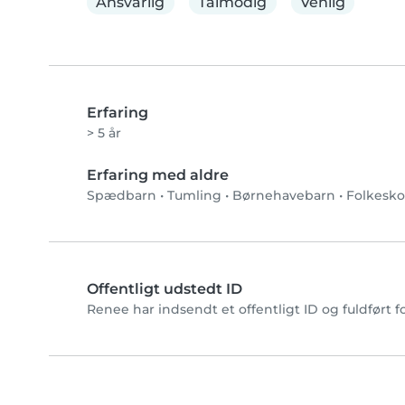
Ansvarlig
Tålmodig
Venlig
Erfaring
> 5 år
Erfaring med aldre
Spædbarn
•
Tumling
•
Børnehavebarn
•
Folkesko
Offentligt udstedt ID
Renee har indsendt et offentligt ID og fuldført 