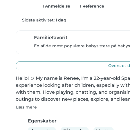
1 Anmeldelse
1 Reference
Sidste aktivitet:
I dag
Familiefavorit
En af de mest populære babysittere på babysit
Oversæt d
Hello! ☺️ My name is Renee, I'm a 22-year-old Spa
experience looking after children, especially wit
with them. I love playing, chatting, and organising
outings to discover new places, explore, and lear
Læs mere
Egenskaber