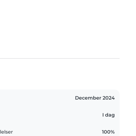
December 2024
I dag
elser
100%