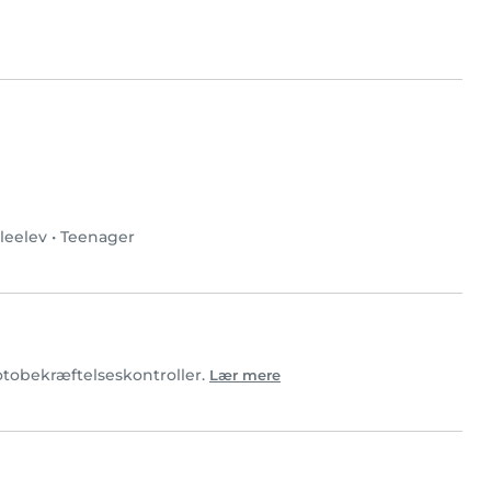
leelev
•
Teenager
fotobekræftelseskontroller.
Lær mere