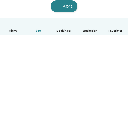
Kort
Hjem
Søg
Bookinger
Beskeder
Favoritter
Dansk
Hvordan det virker
Hjælp
Vilkår og privatliv
Priser
Oplysninger om virksomhed
Babysits for Work
Standarder for fællesskabet