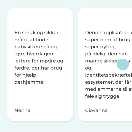
En smuk og sikker
Denne applikation 
måde at finde
super nem at brug
babysittere på og
super nyttig,
gøre hverdagen
pålidelig, den har
lettere for mødre og
mange sikkerheds-
fædre, der har brug
og
for hjælp
identitetsbekræftel
derhjemme!
essystemer, der får
medlemmerne til a
føle sig trygge.
Nerina
Giovanna