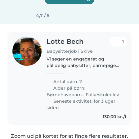
4,7 / 5
Lotte Bech
1
Babysitterjob i Skive
Vi søger en engageret og
pålidelig babysitter, barnepige
eller anden forælder, der kan
tage sig af vores to børn i
Antal børn: 2
alderen 3 og 6 år. Vores børn er
Alder på børn:
energiske, snakkesalige og
Børnehavebarn
•
Folkeskoleelev
venlige...
Seneste aktivitet: for 3 uger
siden
130,00 kr./t
Zoom ud på kortet for at finde flere resultater.