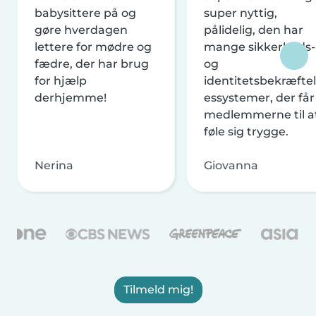
babysittere på og
super nyttig,
gøre hverdagen
pålidelig, den har
lettere for mødre og
mange sikkerheds-
fædre, der har brug
og
for hjælp
identitetsbekræftel
derhjemme!
essystemer, der får
medlemmerne til a
føle sig trygge.
Nerina
Giovanna
Tilmeld mig!