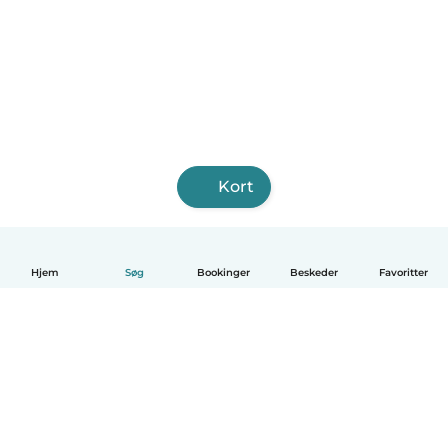
Kort
Hjem
Søg
Bookinger
Beskeder
Favoritter
Dansk
Hvordan det virker
Hjælp
Vilkår og privatliv