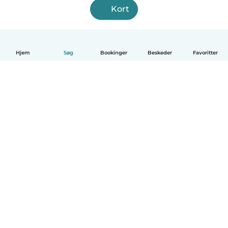
Kort
Hjem
Søg
Bookinger
Beskeder
Favoritter
Dansk
Hvordan det virker
Hjælp
Vilkår og privatliv
Priser
Oplysninger om virksomhed
Babysits for Work
Standarder for fællesskabet