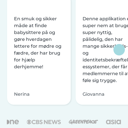
En smuk og sikker
Denne applikation 
måde at finde
super nem at brug
babysittere på og
super nyttig,
gøre hverdagen
pålidelig, den har
lettere for mødre og
mange sikkerheds-
fædre, der har brug
og
for hjælp
identitetsbekræftel
derhjemme!
essystemer, der får
medlemmerne til a
føle sig trygge.
Nerina
Giovanna