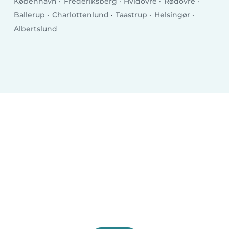
København
Frederiksberg
Hvidovre
Rødovre
Ballerup
Charlottenlund
Taastrup
Helsingør
Albertslund