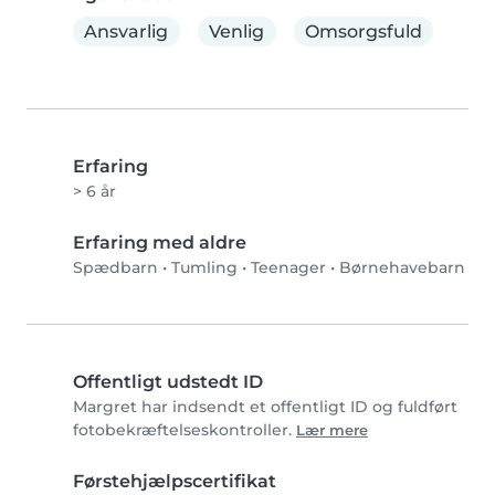
Ansvarlig
Venlig
Omsorgsfuld
Erfaring
> 6 år
Erfaring med aldre
Spædbarn
•
Tumling
•
Teenager
•
Børnehavebarn
Offentligt udstedt ID
Margret har indsendt et offentligt ID og fuldført
fotobekræftelseskontroller.
Lær mere
Førstehjælpscertifikat