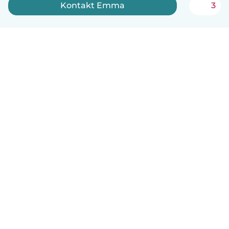
Kontakt Emma
3
Dansk
Hvordan det virker
Hjælp
Vilkår og privatliv
Priser
Oplysninger om virksomhed
Babysits for Work
Standarder for fællesskabet