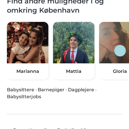
Find andre muligheder i og
omkring København
Marianna
Mattia
Gloria
Babysittere
·
Barnepiger
·
Dagplejere
·
Babysitterjobs