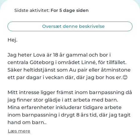
Sidste aktivitet:
For 5 dage siden
Oversæt denne beskrivelse
Hej.

Jag heter Lova är 18 år gammal och bor i 
centrala Göteborg i området Linné, för tillfället. 
Säker heltidstjänst som Au pair eller åtminstone 
ett par dagar i veckan där, där jag bor hos er.😊

Mitt intresse ligger främst inom barnpassning då 
jag finner stor glädje i att arbeta med barn.

Mina erfarenheter inkluderar tidigare arbete 
inom barnpassning i drygt 8 års tid, där jag tagit 
hand om barn..
Læs mere