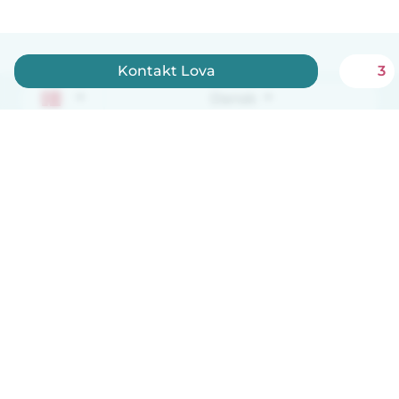
Kontakt Lova
3
Dansk
Hvordan det virker
Hjælp
Vilkår og privatliv
Priser
Oplysninger om virksomhed
Babysits for Work
Standarder for fællesskabet
© Babysits B.V.