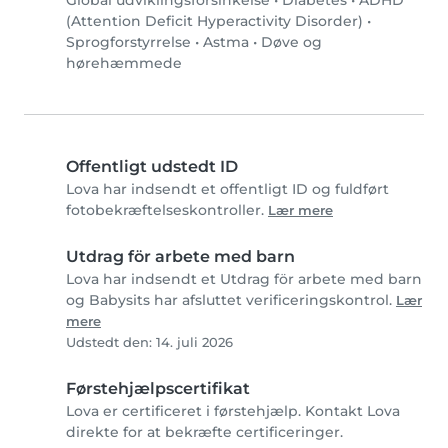
Global udviklingsforsinkelse
•
Diabetes
•
ADHD
(Attention Deficit Hyperactivity Disorder)
•
Sprogforstyrrelse
•
Astma
•
Døve og
hørehæmmede
Offentligt udstedt ID
Lova har indsendt et offentligt ID og fuldført
fotobekræftelseskontroller.
Lær mere
Utdrag för arbete med barn
Lova har indsendt et Utdrag för arbete med barn
og Babysits har afsluttet verificeringskontrol.
Lær
mere
Udstedt den: 14. juli 2026
Førstehjælpscertifikat
Lova er certificeret i førstehjælp. Kontakt Lova
direkte for at bekræfte certificeringer.