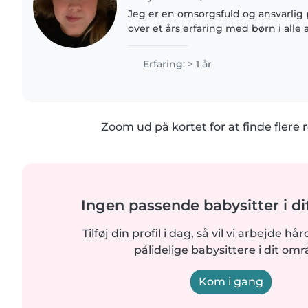
Jeg er en omsorgsfuld og ansvarli
over et års erfaring med børn i alle a
skolebørn. Jeg er også behjælpelig
hjælpe med små..
Erfaring: > 1 år
Zoom ud på kortet for at finde flere r
Ingen passende babysitter i d
Tilføj din profil i dag, så vil vi arbejde hå
pålidelige babysittere i dit omr
Kom i gang