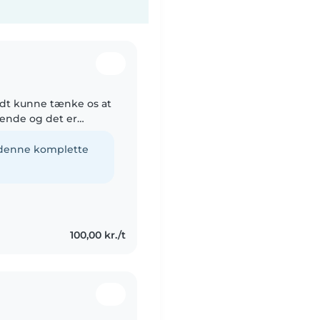
godt kunne tænke os at
kende og det er
ikke er meget vil vi
e denne komplette
100,00 kr./t