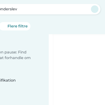
ønderslev
Flere filtre
 en pause: Find
 at forhandle om
fikation