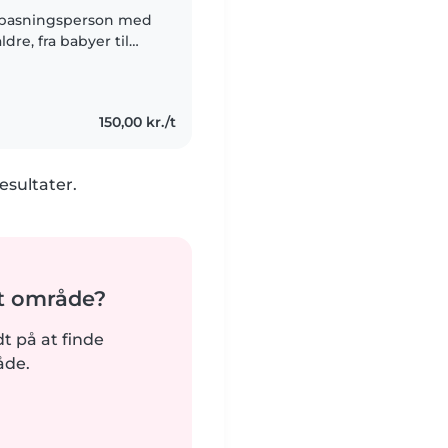
g pasningsperson med
ldre, fra babyer til
 med lektier og kan
150,00 kr./t
esultater.
it område?
rdt på at finde
åde.