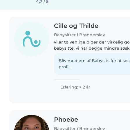
4,7 / 5
Cille og Thilde
Babysitter i Brønderslev
vi er to venlige piger der virkelig 
babysitte, vi har begge mindre søs
ligesom vores erfariong. selvom det 
virkelig gerne..
Bliv medlem af Babysits for at s
profil.
Erfaring: > 2 år
Phoebe
Babysitter i Brønderslev