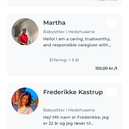
homework. I also..
Martha
Babysitter i Hedehusene
Hello! I am a caring, trustworthy,
and responsible caregiver with
experience supporting children
in different settings. I practically
Erfaring: > 3 år
helped raise my younger sister,
150,00 kr./t
who is now 8 years..
Frederikke Kastrup
Babysitter i Hedehusene
Hej! Mit navn er Frederikke, jeg
er 22 år og jeg læser til