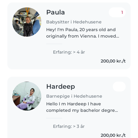
Paula
1
Babysitter i Hedehusene
Hey! I‘m Paula, 20 years old and
originally from Vienna. I moved
here last September for my
Bachelor Degree at RUC. Back
Erfaring: > 4 år
home, I have four smaller
200,00 kr./t
siblings, from the age of 3-8, so..
Hardeep
Barnepige i Hedehusene
Hello I m Hardeep I have
completed my bachelor degree
of nursing dhahan kaleran In
India .I have three year clinical
Erfaring: > 3 år
experience.I have studied child
200,00 kr./t
health care in BSc third year it's..