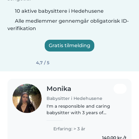
10 aktive babysittere i Hedehusene
Alle medlemmer gennemgår obligatorisk ID-
verifikation
Gratis tilmelding
4,7 / 5
Monika
Babysitter i Hedehusene
I'm a responsible and caring
babysitter with 3 years of
experience looking after
children of all ages. I'm
Erfaring: > 3 år
comfortable with pets, cooking,
140,00 kr./t
chores, and helping with