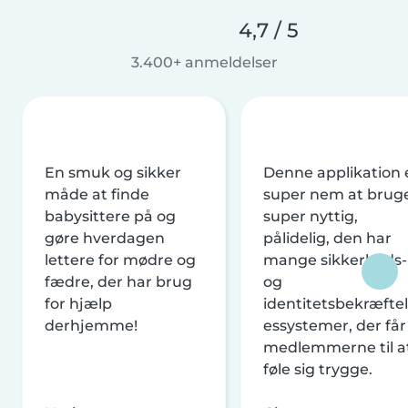
4,7 / 5
3.400+ anmeldelser
En smuk og sikker
Denne applikation 
måde at finde
super nem at brug
babysittere på og
super nyttig,
gøre hverdagen
pålidelig, den har
lettere for mødre og
mange sikkerheds-
fædre, der har brug
og
for hjælp
identitetsbekræftel
derhjemme!
essystemer, der får
medlemmerne til a
føle sig trygge.