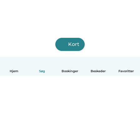
Kort
Hjem
Søg
Bookinger
Beskeder
Favoritter
Dansk
Hvordan det virker
Hjælp
Vilkår og privatliv