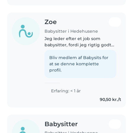
Zoe
Babysitter i Hedehusene
Jeg leder efter et job som
babysitter, fordi jeg rigtig godt
kan lide børn. Jeg er vant til at
være sammen med børn, fordi
Bliv medlem af Babysits for
jeg har en lillebror på 4 år. Jeg er
at se denne komplette
rigtig god til at lege..
profil.
Erfaring: < 1 år
90,50 kr./t
Babysitter