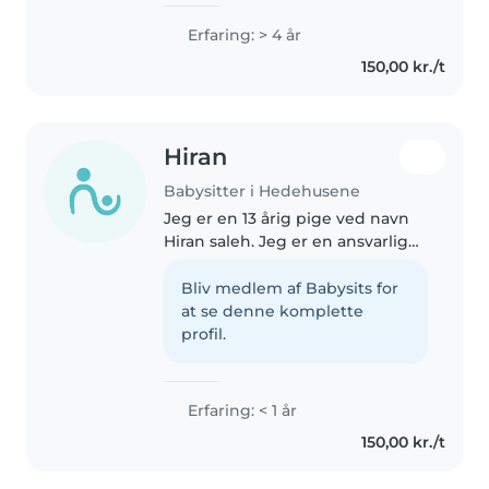
pædagog. Jeg har flere års
erfaring med børn gennem
Erfaring: > 4 år
både arbejde og praktik og
150,00 kr./t
brænder for at skabe trygge,
sjove og omsorgsfylde..
Hiran
Babysitter i Hedehusene
Jeg er en 13 årig pige ved navn
Hiran saleh. Jeg er en ansvarlig
og tålmodig babysitter, der er
kommet til at passe på dine
Bliv medlem af Babysits for
børn. Jeg har erfaring med
at se denne komplette
babyer, småbørn og
profil.
børnehavebørn,..
Erfaring: < 1 år
150,00 kr./t