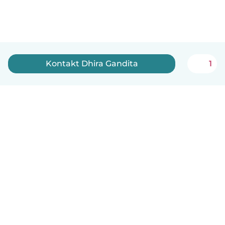
Kontakt Dhira Gandita
1
Dansk
Hvordan det virker
Hjælp
Vilkår og privatliv
Priser
Oplysninger om virksomhed