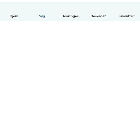
Hjem
Søg
Bookinger
Beskeder
Favoritter
Dansk
Hvordan det virker
Hjælp
Vilkår og privatliv
Priser
Oplysninger om virksomhed
Babysits for Work
Standarder for fællesskabet
© Babysits B.V.