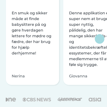
En smuk og sikker
Denne applikation 
måde at finde
super nem at brug
babysittere på og
super nyttig,
gøre hverdagen
pålidelig, den har
lettere for mødre og
mange sikkerheds-
fædre, der har brug
og
for hjælp
identitetsbekræftel
derhjemme!
essystemer, der får
medlemmerne til a
føle sig trygge.
Nerina
Giovanna