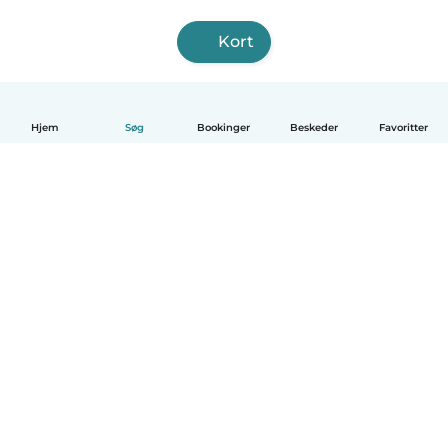
Kort
Hjem
Søg
Bookinger
Beskeder
Favoritter
Dansk
Hvordan det virker
Hjælp
Vilkår og privatliv
Priser
Oplysninger om virksomhed
Babysits for Work
Standarder for fællesskabet