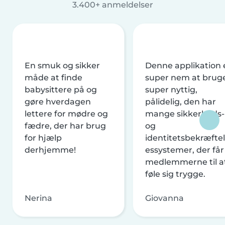
3.400+ anmeldelser
En smuk og sikker
Denne applikation 
måde at finde
super nem at brug
babysittere på og
super nyttig,
gøre hverdagen
pålidelig, den har
lettere for mødre og
mange sikkerheds-
fædre, der har brug
og
for hjælp
identitetsbekræftel
derhjemme!
essystemer, der får
medlemmerne til a
føle sig trygge.
Nerina
Giovanna