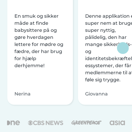
En smuk og sikker
Denne applikation 
måde at finde
super nem at brug
babysittere på og
super nyttig,
gøre hverdagen
pålidelig, den har
lettere for mødre og
mange sikkerheds-
fædre, der har brug
og
for hjælp
identitetsbekræftel
derhjemme!
essystemer, der får
medlemmerne til a
føle sig trygge.
Nerina
Giovanna