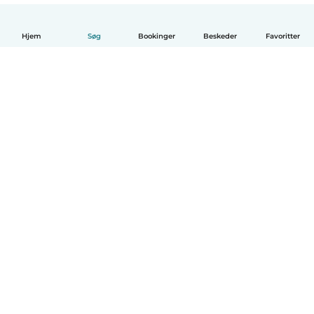
Hjem
Søg
Bookinger
Beskeder
Favoritter
Dansk
Hvordan det virker
Hjælp
Vilkår og privatliv
Priser
Oplysninger om virksomhed
Babysits for Work
Standarder for fællesskabet
© Babysits B.V.