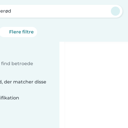
jerød
Flere filtre
- find betroede
ød, der matcher disse
fikation