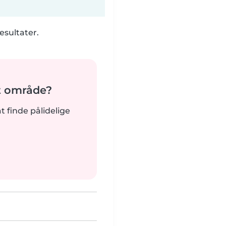
esultater.
it område?
at finde pålidelige