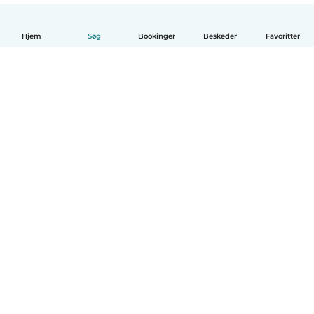
Hjem
Søg
Bookinger
Beskeder
Favoritter
Dansk
Hvordan det virker
Hjælp
Vilkår og privatliv
Priser
Oplysninger om virksomhed
Babysits for Work
Standarder for fællesskabet
© Babysits B.V.