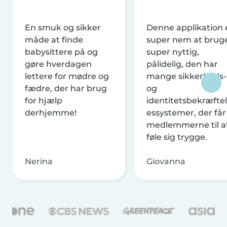
En smuk og sikker
Denne applikation 
måde at finde
super nem at brug
babysittere på og
super nyttig,
gøre hverdagen
pålidelig, den har
lettere for mødre og
mange sikkerheds-
fædre, der har brug
og
for hjælp
identitetsbekræftel
derhjemme!
essystemer, der får
medlemmerne til a
føle sig trygge.
Nerina
Giovanna