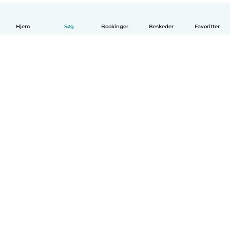
Hjem
Søg
Bookinger
Beskeder
Favoritter
Dansk
Hvordan det virker
Hjælp
Vilkår og privatliv
Priser
Oplysninger om virksomhed
Babysits for Work
Standarder for fællesskabet
© Babysits B.V.