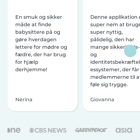
En smuk og sikker
Denne applikation 
måde at finde
super nem at brug
babysittere på og
super nyttig,
gøre hverdagen
pålidelig, den har
lettere for mødre og
mange sikkerheds-
fædre, der har brug
og
for hjælp
identitetsbekræftel
derhjemme!
essystemer, der får
medlemmerne til a
føle sig trygge.
Nerina
Giovanna