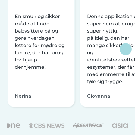
En smuk og sikker
Denne applikation 
måde at finde
super nem at brug
babysittere på og
super nyttig,
gøre hverdagen
pålidelig, den har
lettere for mødre og
mange sikkerheds-
fædre, der har brug
og
for hjælp
identitetsbekræftel
derhjemme!
essystemer, der får
medlemmerne til a
føle sig trygge.
Nerina
Giovanna