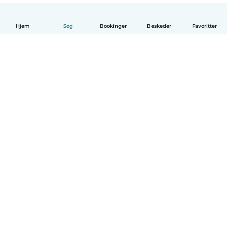
Hjem
Søg
Bookinger
Beskeder
Favoritter
Dansk
Hvordan det virker
Hjælp
Vilkår og privatliv
Priser
Oplysninger om virksomhed
Babysits for Work
Standarder for fællesskabet
© Babysits B.V.