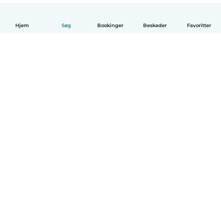
Hjem
Søg
Bookinger
Beskeder
Favoritter
Dansk
Hvordan det virker
Hjælp
Vilkår og privatliv
Priser
Oplysninger om virksomhed
Babysits for Work
Standarder for fællesskabet
© Babysits B.V.