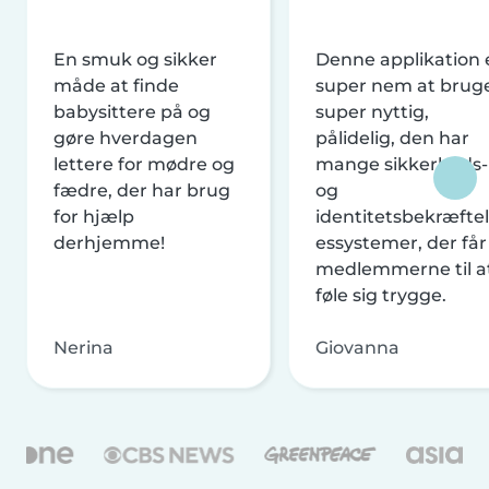
En smuk og sikker
Denne applikation 
måde at finde
super nem at brug
babysittere på og
super nyttig,
gøre hverdagen
pålidelig, den har
lettere for mødre og
mange sikkerheds-
fædre, der har brug
og
for hjælp
identitetsbekræftel
derhjemme!
essystemer, der får
medlemmerne til a
føle sig trygge.
Nerina
Giovanna