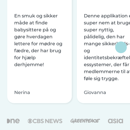
En smuk og sikker
Denne applikation 
måde at finde
super nem at brug
babysittere på og
super nyttig,
gøre hverdagen
pålidelig, den har
lettere for mødre og
mange sikkerheds-
fædre, der har brug
og
for hjælp
identitetsbekræftel
derhjemme!
essystemer, der får
medlemmerne til a
føle sig trygge.
Nerina
Giovanna