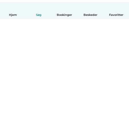
Hjem
Søg
Bookinger
Beskeder
Favoritter
Dansk
Hvordan det virker
Hjælp
Vilkår og privatliv
Priser
Oplysninger om virksomhed
Babysits for Work
Standarder for fællesskabet
© Babysits B.V.