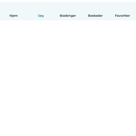
Hjem
Søg
Bookinger
Beskeder
Favoritter
Dansk
Hvordan det virker
Hjælp
Vilkår og privatliv
Priser
Oplysninger om virksomhed
Babysits for Work
Standarder for fællesskabet
© Babysits B.V.