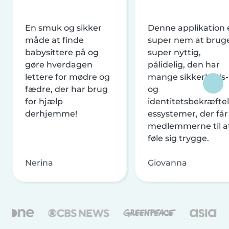
En smuk og sikker
Denne applikation 
måde at finde
super nem at brug
babysittere på og
super nyttig,
gøre hverdagen
pålidelig, den har
lettere for mødre og
mange sikkerheds-
fædre, der har brug
og
for hjælp
identitetsbekræftel
derhjemme!
essystemer, der får
medlemmerne til a
føle sig trygge.
Nerina
Giovanna