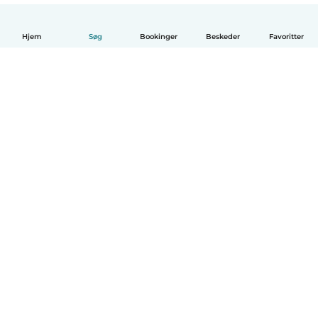
Hjem
Søg
Bookinger
Beskeder
Favoritter
Dansk
Hvordan det virker
Hjælp
Vilkår og privatliv
Priser
Oplysninger om virksomhed
Babysits for Work
Standarder for fællesskabet
© Babysits B.V.