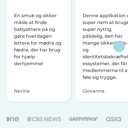
En smuk og sikker
Denne applikation 
måde at finde
super nem at brug
babysittere på og
super nyttig,
gøre hverdagen
pålidelig, den har
lettere for mødre og
mange sikkerheds-
fædre, der har brug
og
for hjælp
identitetsbekræftel
derhjemme!
essystemer, der får
medlemmerne til a
føle sig trygge.
Nerina
Giovanna