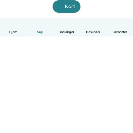
Kort
Hjem
Søg
Bookinger
Beskeder
Favoritter
Dansk
Hvordan det virker
Hjælp
Vilkår og privatliv
Priser
Oplysninger om virksomhed
Babysits for Work
Standarder for fællesskabet