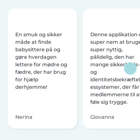
En smuk og sikker
Denne applikation 
måde at finde
super nem at brug
babysittere på og
super nyttig,
gøre hverdagen
pålidelig, den har
lettere for mødre og
mange sikkerheds-
fædre, der har brug
og
for hjælp
identitetsbekræftel
derhjemme!
essystemer, der får
medlemmerne til a
føle sig trygge.
Nerina
Giovanna