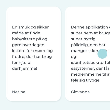
En smuk og sikker
Denne applikation 
måde at finde
super nem at brug
babysittere på og
super nyttig,
gøre hverdagen
pålidelig, den har
lettere for mødre og
mange sikkerheds-
fædre, der har brug
og
for hjælp
identitetsbekræftel
derhjemme!
essystemer, der får
medlemmerne til a
føle sig trygge.
Nerina
Giovanna