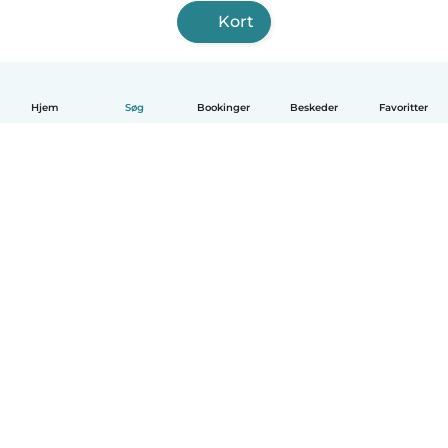
Kort
Hjem
Søg
Bookinger
Beskeder
Favoritter
Dansk
Hvordan det virker
Hjælp
Vilkår og privatliv
Priser
Oplysninger om virksomhed
Babysits for Work
Standarder for fællesskabet