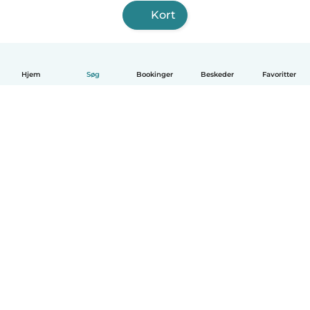
Kort
Hjem
Søg
Bookinger
Beskeder
Favoritter
Dansk
Hvordan det virker
Hjælp
Vilkår og privatliv
Priser
Oplysninger om virksomhed
Babysits for Work
Standarder for fællesskabet