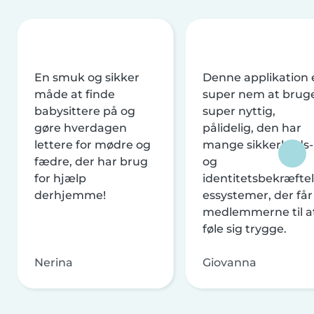
En smuk og sikker
Denne applikation 
måde at finde
super nem at brug
babysittere på og
super nyttig,
gøre hverdagen
pålidelig, den har
lettere for mødre og
mange sikkerheds-
fædre, der har brug
og
for hjælp
identitetsbekræftel
derhjemme!
essystemer, der får
medlemmerne til a
føle sig trygge.
Nerina
Giovanna