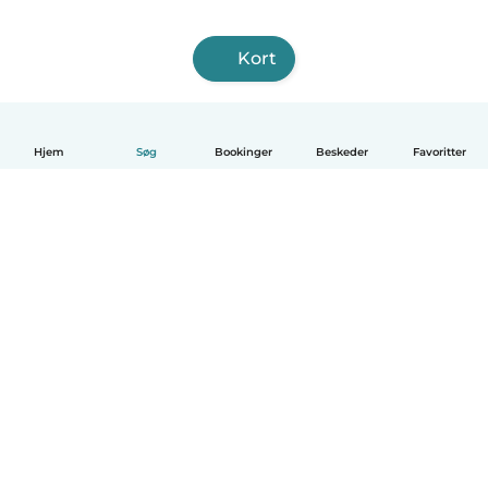
Kort
Hjem
Søg
Bookinger
Beskeder
Favoritter
Dansk
Hvordan det virker
Hjælp
Vilkår og privatliv
Priser
Oplysninger om virksomhed
Babysits for Work
Standarder for fællesskabet