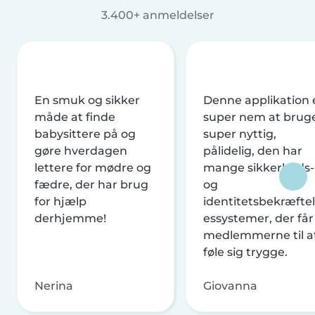
3.400+ anmeldelser
En smuk og sikker
Denne applikation 
måde at finde
super nem at brug
babysittere på og
super nyttig,
gøre hverdagen
pålidelig, den har
lettere for mødre og
mange sikkerheds-
fædre, der har brug
og
for hjælp
identitetsbekræftel
derhjemme!
essystemer, der får
medlemmerne til a
føle sig trygge.
Nerina
Giovanna