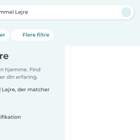
mmel Lejre
ner
Flere filtre
re
ørn hjemme. Find
r din erfaring.
l Lejre, der matcher
fikation