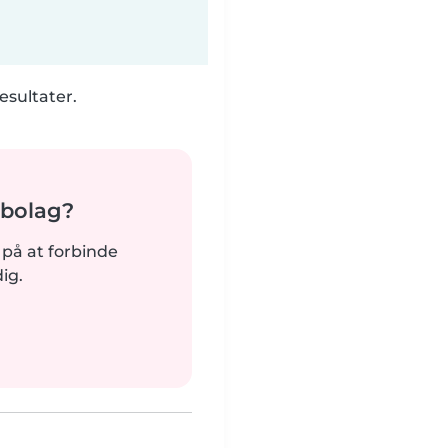
esultater.
abolag?
dt på at forbinde
ig.