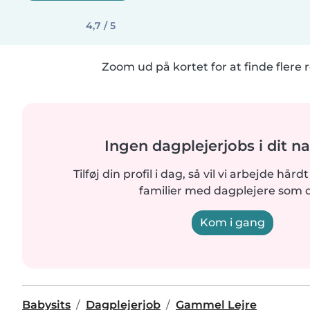
4,7 / 5
Zoom ud på kortet for at finde flere r
Ingen dagplejerjobs i dit n
Tilføj din profil i dag, så vil vi arbejde hår
familier med dagplejere som d
Kom i gang
Babysits
Dagplejerjob
Gammel Lejre