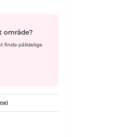
it område?
at finde pålidelige
ne)