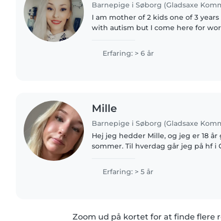
Barnepige i Søborg (Gladsaxe Kom
I am mother of 2 kids one of 3 years
with autism but I come here for wo
future for my family. Unfortunately 
country with my..
Erfaring: > 6 år
Mille
Barnepige i Søborg (Gladsaxe Kom
Hej jeg hedder Mille, og jeg er 18 år
sommer. Til hverdag går jeg på hf i Ge
sommer den 26 juni. Jeg vil gerne v
få..
Erfaring: > 5 år
Zoom ud på kortet for at finde flere r