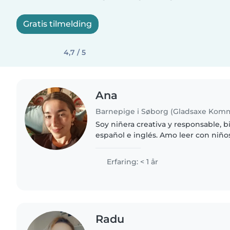
Gratis tilmelding
4,7 / 5
Ana
Barnepige i Søborg (Gladsaxe Kom
Soy niñera creativa y responsable, b
español e inglés. Amo leer con niño
manualidades. Me encanta ayudar c
inventar historias para jugar...
Erfaring: < 1 år
Radu