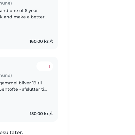
mune)
 and one of 6 year
rk and make a better
my kids are in my
160,00 kr./t
1
mune)
 gammel bliver 19 til
ntofte - afslutter til
ære babysitter for at
150,00 kr./t
esultater.