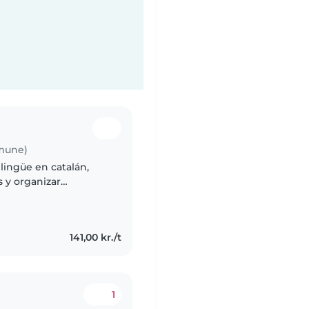
mune)
ilingüe en catalán,
s y organizar
on los deberes e
141,00 kr./t
1