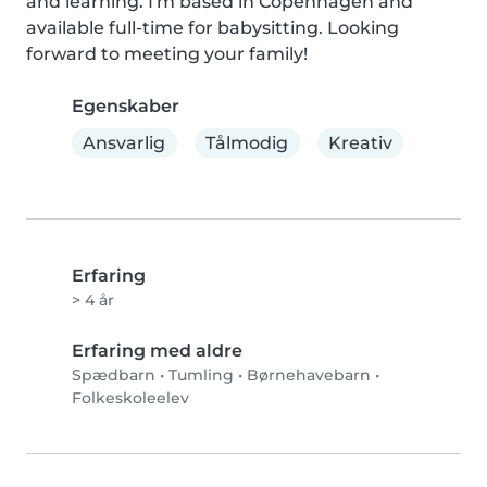
and learning. I'm based in Copenhagen and 
available full-time for babysitting. Looking 
forward to meeting your family!
Egenskaber
Ansvarlig
Tålmodig
Kreativ
Erfaring
> 4 år
Erfaring med aldre
Spædbarn
•
Tumling
•
Børnehavebarn
•
Folkeskoleelev