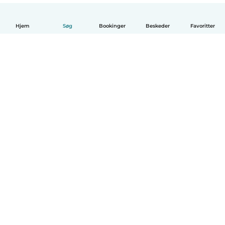
Hjem
Søg
Bookinger
Beskeder
Favoritter
Dansk
Hvordan det virker
Hjælp
Vilkår og privatliv
Priser
Oplysninger om virksomhed
Babysits for Work
Standarder for fællesskabet
© Babysits B.V.