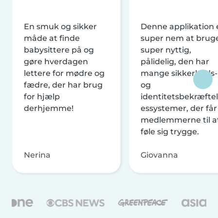
En smuk og sikker
Denne applikation 
måde at finde
super nem at brug
babysittere på og
super nyttig,
gøre hverdagen
pålidelig, den har
lettere for mødre og
mange sikkerheds-
fædre, der har brug
og
for hjælp
identitetsbekræftel
derhjemme!
essystemer, der får
medlemmerne til a
føle sig trygge.
Nerina
Giovanna