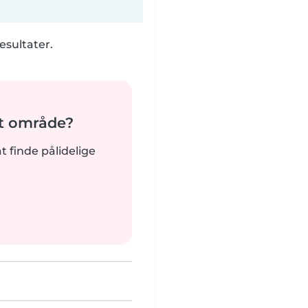
esultater.
it område?
at finde pålidelige