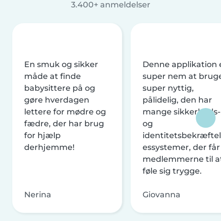
3.400+ anmeldelser
En smuk og sikker
Denne applikation 
måde at finde
super nem at brug
babysittere på og
super nyttig,
gøre hverdagen
pålidelig, den har
lettere for mødre og
mange sikkerheds-
fædre, der har brug
og
for hjælp
identitetsbekræftel
derhjemme!
essystemer, der får
medlemmerne til a
føle sig trygge.
Nerina
Giovanna