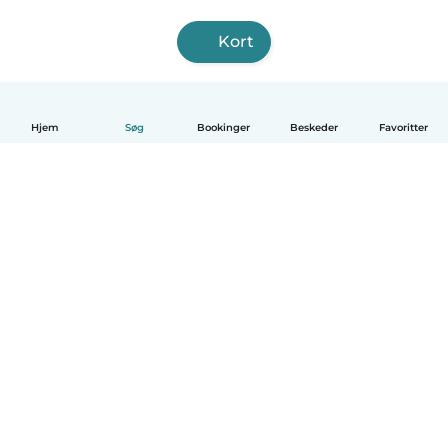
Kort
Hjem
Søg
Bookinger
Beskeder
Favoritter
Dansk
Hvordan det virker
Hjælp
Vilkår og privatliv
Priser
Oplysninger om virksomhed
Babysits for Work
Standarder for fællesskabet