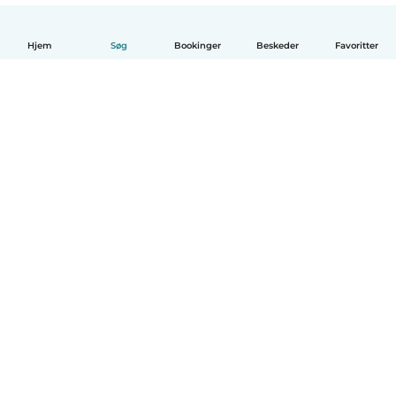
Hjem
Søg
Bookinger
Beskeder
Favoritter
Dansk
Hvordan det virker
Hjælp
Vilkår og privatliv
Priser
Oplysninger om virksomhed
Babysits for Work
Standarder for fællesskabet
© Babysits B.V.