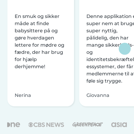
En smuk og sikker
Denne applikation 
måde at finde
super nem at brug
babysittere på og
super nyttig,
gøre hverdagen
pålidelig, den har
lettere for mødre og
mange sikkerheds-
fædre, der har brug
og
for hjælp
identitetsbekræftel
derhjemme!
essystemer, der får
medlemmerne til a
føle sig trygge.
Nerina
Giovanna