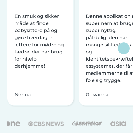
En smuk og sikker
Denne applikation 
måde at finde
super nem at brug
babysittere på og
super nyttig,
gøre hverdagen
pålidelig, den har
lettere for mødre og
mange sikkerheds-
fædre, der har brug
og
for hjælp
identitetsbekræftel
derhjemme!
essystemer, der får
medlemmerne til a
føle sig trygge.
Nerina
Giovanna