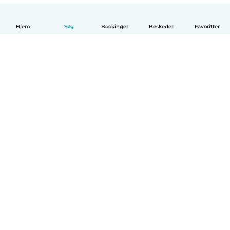
Hjem
Søg
Bookinger
Beskeder
Favoritter
Dansk
Hvordan det virker
Hjælp
Vilkår og privatliv
Priser
Oplysninger om virksomhed
Babysits for Work
Standarder for fællesskabet
© Babysits B.V.