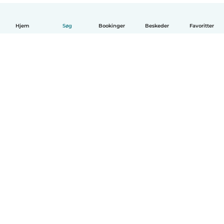
Hjem
Søg
Bookinger
Beskeder
Favoritter
Dansk
Hvordan det virker
Hjælp
Vilkår og privatliv
Priser
Oplysninger om virksomhed
Babysits for Work
Standarder for fællesskabet
© Babysits B.V.