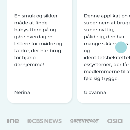
En smuk og sikker
Denne applikation 
måde at finde
super nem at brug
babysittere på og
super nyttig,
gøre hverdagen
pålidelig, den har
lettere for mødre og
mange sikkerheds-
fædre, der har brug
og
for hjælp
identitetsbekræftel
derhjemme!
essystemer, der får
medlemmerne til a
føle sig trygge.
Nerina
Giovanna