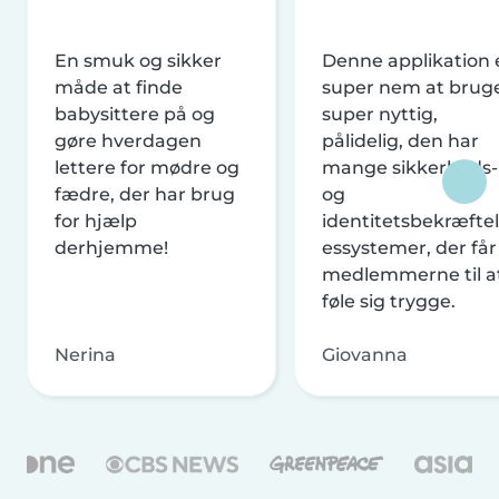
En smuk og sikker
Denne applikation 
måde at finde
super nem at brug
babysittere på og
super nyttig,
gøre hverdagen
pålidelig, den har
lettere for mødre og
mange sikkerheds-
fædre, der har brug
og
for hjælp
identitetsbekræftel
derhjemme!
essystemer, der får
medlemmerne til a
føle sig trygge.
Nerina
Giovanna