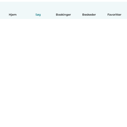
Hjem
Søg
Bookinger
Beskeder
Favoritter
Dansk
Hvordan det virker
Hjælp
Vilkår og privatliv
Priser
Oplysninger om virksomhed
Babysits for Work
Standarder for fællesskabet
© Babysits B.V.