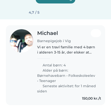
4,7 / 5
Michael
Barnepigejob i Vig
Vi er en travl familie med 4 børn
i alderen 3-15 år, der elsker at
være kreativ og udforske verden.
Vi søger en barnlige, der er
Antal børn: 4
komfortabel med kæledyr og
Alder på børn:
madlavning. Vi bor i et..
Børnehavebarn
•
Folkeskoleelev
•
Teenager
Seneste aktivitet: for 1 måned
siden
150,00 kr./t