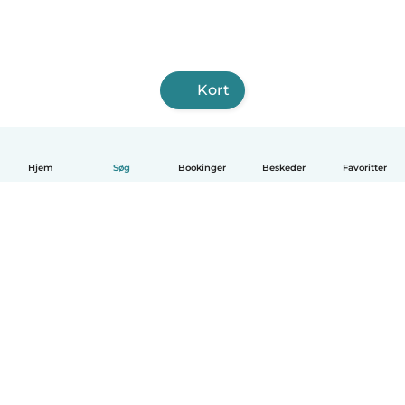
Kort
Hjem
Søg
Bookinger
Beskeder
Favoritter
Dansk
Hvordan det virker
Hjælp
Vilkår og privatliv
Priser
Oplysninger om virksomhed
Babysits for Work
Standarder for fællesskabet