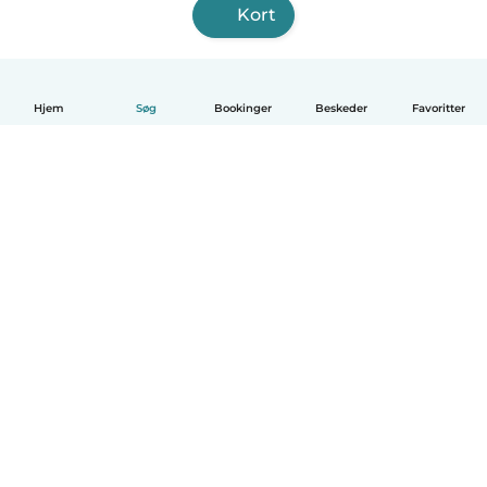
Kort
Hjem
Søg
Bookinger
Beskeder
Favoritter
Dansk
Hvordan det virker
Hjælp
Vilkår og privatliv
Priser
Oplysninger om virksomhed
Babysits for Work
Standarder for fællesskabet