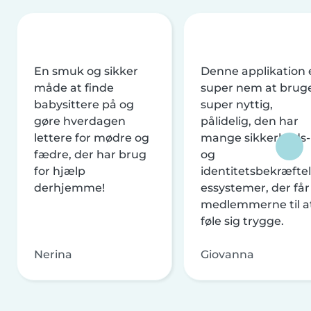
En smuk og sikker
Denne applikation 
måde at finde
super nem at brug
babysittere på og
super nyttig,
gøre hverdagen
pålidelig, den har
lettere for mødre og
mange sikkerheds-
fædre, der har brug
og
for hjælp
identitetsbekræftel
derhjemme!
essystemer, der får
medlemmerne til a
føle sig trygge.
Nerina
Giovanna