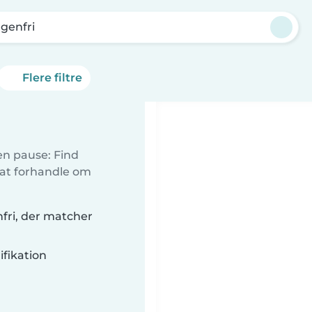
genfri
Flere filtre
 en pause: Find
 at forhandle om
nfri, der matcher
fikation