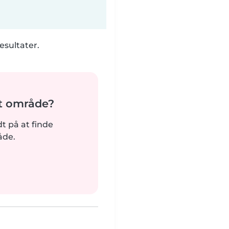
esultater.
it område?
rdt på at finde
åde.