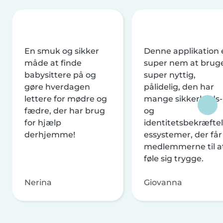
En smuk og sikker
Denne applikation 
måde at finde
super nem at brug
babysittere på og
super nyttig,
gøre hverdagen
pålidelig, den har
lettere for mødre og
mange sikkerheds-
fædre, der har brug
og
for hjælp
identitetsbekræftel
derhjemme!
essystemer, der får
medlemmerne til a
føle sig trygge.
Nerina
Giovanna