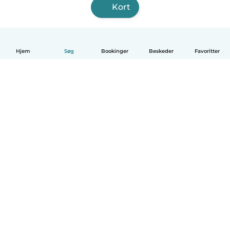
Kort
Hjem
Søg
Bookinger
Beskeder
Favoritter
Dansk
Hvordan det virker
Hjælp
Vilkår og privatliv
Priser
Oplysninger om virksomhed
Babysits for Work
Standarder for fællesskabet