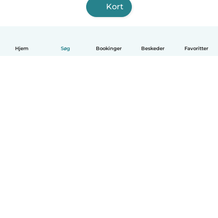
Kort
Hjem
Søg
Bookinger
Beskeder
Favoritter
Dansk
Hvordan det virker
Hjælp
Vilkår og privatliv
Priser
Oplysninger om virksomhed
Babysits for Work
Standarder for fællesskabet