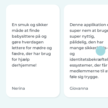
En smuk og sikker
Denne applikation 
måde at finde
super nem at brug
babysittere på og
super nyttig,
gøre hverdagen
pålidelig, den har
lettere for mødre og
mange sikkerheds-
fædre, der har brug
og
for hjælp
identitetsbekræftel
derhjemme!
essystemer, der får
medlemmerne til a
føle sig trygge.
Nerina
Giovanna