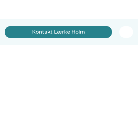
Kontakt Lærke Holm
Dansk
Hvordan det virker
Hjælp
Vilkår og privatliv
Priser
Oplysninger om virksomhed
Babysits for Work
Standarder for fællesskabet