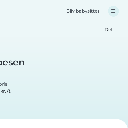
Bliv babysitter
Del
bbesen
ris
kr./t