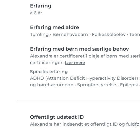
Erfaring
> 6 år
Erfaring med aldre
Tumling
•
Børnehavebarn
•
Folkeskoleelev
•
Teen
Erfaring med børn med særlige behov
Alexandra er certificeret i pleje af børn med sæ
certificeringer.
Lær mere
Specifik erfaring
ADHD (Attention Deficit Hyperactivity Disorder)
og hørehæmmede
•
Sprogforstyrrelse
•
Epilepsi
Offentligt udstedt ID
Alexandra har indsendt et offentligt ID og fuldf