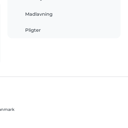
Madlavning
Pligter
danmark