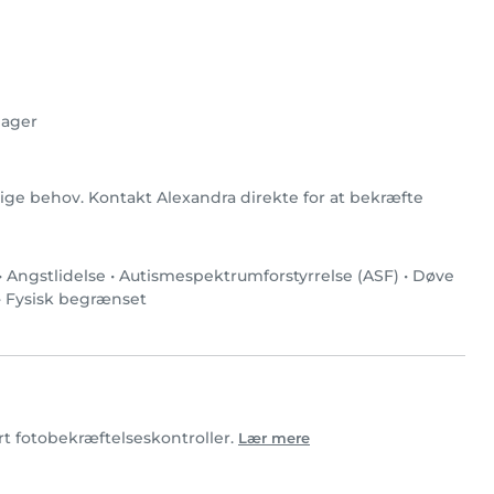
ager
rlige behov. Kontakt Alexandra direkte for at bekræfte
•
Angstlidelse
•
Autismespektrumforstyrrelse (ASF)
•
Døve
•
Fysisk begrænset
ørt fotobekræftelseskontroller.
Lær mere