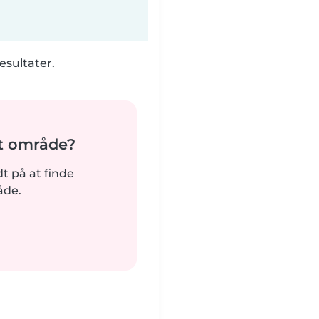
esultater.
it område?
rdt på at finde
åde.