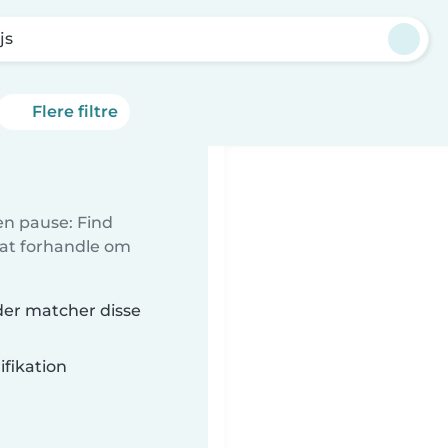
js
Flere filtre
 en pause: Find
 at forhandle om
 der matcher disse
fikation