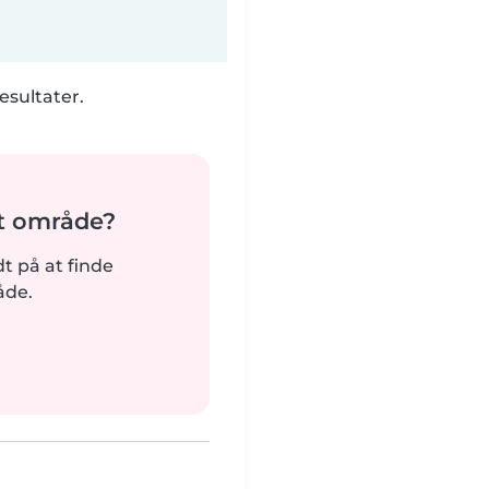
esultater.
it område?
rdt på at finde
åde.