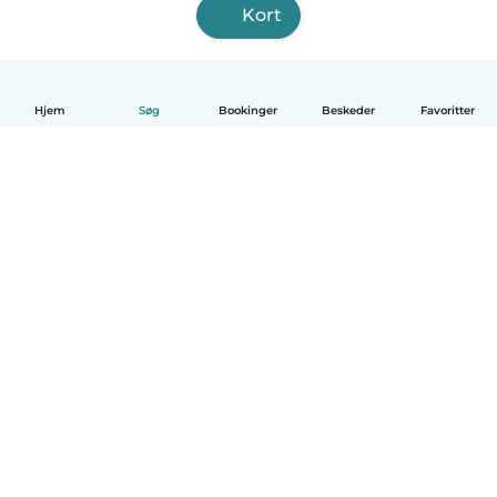
Kort
Hjem
Søg
Bookinger
Beskeder
Favoritter
Dansk
Hvordan det virker
Hjælp
Vilkår og privatliv
Priser
Oplysninger om virksomhed
Babysits for Work
Standarder for fællesskabet