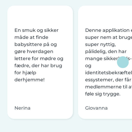
En smuk og sikker
Denne applikation 
måde at finde
super nem at brug
babysittere på og
super nyttig,
gøre hverdagen
pålidelig, den har
lettere for mødre og
mange sikkerheds-
fædre, der har brug
og
for hjælp
identitetsbekræftel
derhjemme!
essystemer, der får
medlemmerne til a
føle sig trygge.
Nerina
Giovanna