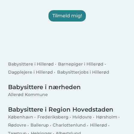
Tilmeld mig!
Babysittere i Hillerød
Barnepiger i Hillerød
Dagplejere i Hillerød
Babysitterjobs i Hillerød
Babysittere i nærheden
Allerød Kommune
Babysittere i Region Hovedstaden
København
Frederiksberg
Hvidovre
Hørsholm
Rødovre
Ballerup
Charlottenlund
Hillerød
Taastrup
Helsingør
Albertslund