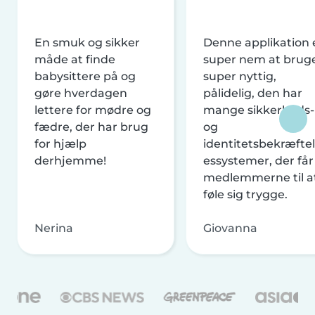
En smuk og sikker
Denne applikation 
måde at finde
super nem at brug
babysittere på og
super nyttig,
gøre hverdagen
pålidelig, den har
lettere for mødre og
mange sikkerheds-
fædre, der har brug
og
for hjælp
identitetsbekræftel
derhjemme!
essystemer, der får
medlemmerne til a
føle sig trygge.
Nerina
Giovanna