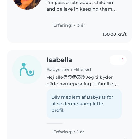
I’m passionate about children
and believe in keeping them
healthy, safe, and happy. I
homeschooled my daughter
Erfaring: > 3 år
from age 2.5 to 12 and have cared
150,00 kr./t
for children ages 1–10. I love
creating..
Isabella
1
Babysitter i Hillerød
Hej alle🧑🧑🧒🧒😊 Jeg tilbyder
både børnepasning til familier,
der kunne bruge lidt ekstra
hjælp og ro i hverdagen - eller
Bliv medlem af Babysits for
bare lejlighedsvis ((: Mit navn er
at se denne komplette
Isabella Jeg er 15 år (fylder..
profil.
Erfaring: > 1 år