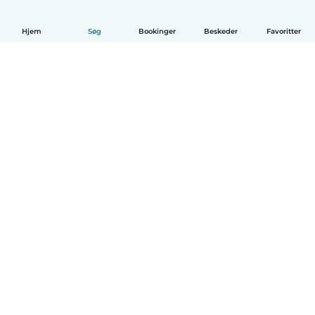
Hjem
Søg
Bookinger
Beskeder
Favoritter
Dansk
Hvordan det virker
Hjælp
Vilkår og privatliv
Priser
Oplysninger om virksomhed
Babysits for Work
Standarder for fællesskabet
© Babysits B.V.