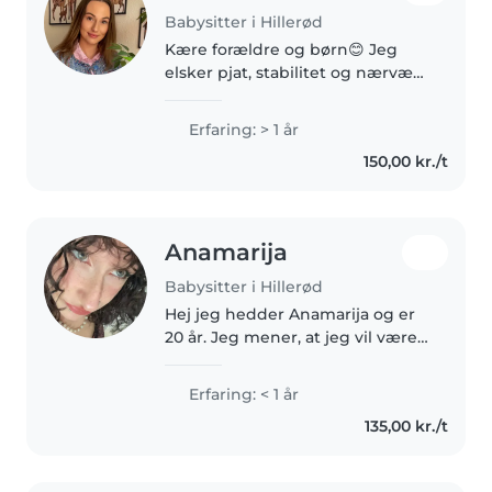
Babysitter i Hillerød
Kære forældre og børn😊 Jeg
elsker pjat, stabilitet og nærvær.
Det jeg kan byde ind med er
opbygge tryghed og skabe en
Erfaring: > 1 år
god relation mellem mig og
150,00 kr./t
jeres børn så de føler sig godt
tilpas...
Anamarija
Babysitter i Hillerød
Hej jeg hedder Anamarija og er
20 år. Jeg mener, at jeg vil være
et rigtig godt valg til at passe
jeres barn/børn, fordi jeg er
Erfaring: < 1 år
meget opmærksom på at
135,00 kr./t
tilpasse mig det enkelte barns..