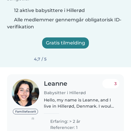
12 aktive babysittere i Hillerød
Alle medlemmer gennemgår obligatorisk ID-
verifikation
Gratis tilmelding
4,7 / 5
Leanne
3
Babysitter i Hillerød
Hello, my name is Leanne, and I
live in Hillerød, Denmark. I would
love the opportunity to nanny
Familiefavorit
for a family here, as I enjoy
(1)
Erfaring: > 2 år
learning more about Danish
Referencer: 1
culture while also gaining..