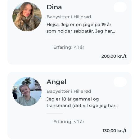
Dina
Babysitter i Hillerød
Hejsa. Jeg er en pige på 19 år
som holder sabbatår. Jeg har
stor passion for børn og har
førhen arbejde i vuggestue.
Erfaring: < 1 år
Været sanglærer for en ung pige
200,00 kr./t
og hjulpet en ukrainsk pige
med..
Angel
Babysitter i Hillerød
Jeg er 18 år gammel og
transmand (det vil sige jeg har
skiftet køn), jeg har ikke den
store erfaring med at passe børn
Erfaring: < 1 år
men har mindre kusiner og
130,00 kr./t
fætre jeg har taget mig lidt af,
derudover..