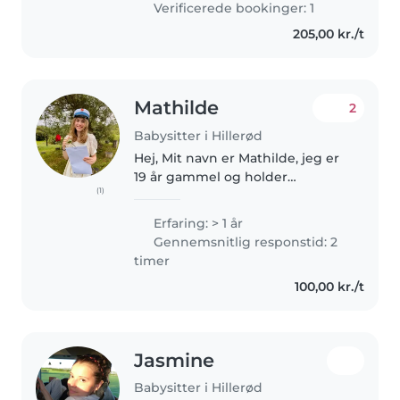
Verificerede bookinger: 1
205,00 kr./t
Mathilde
2
Babysitter i Hillerød
Hej, Mit navn er Mathilde, jeg er
19 år gammel og holder
(1)
sabbatår. Jeg har erfaring med
at passe familiemedlemmer og
Erfaring: > 1 år
hjælpe til i en børnehaveklasse.
Gennemsnitlig responstid: 2
Jeg elsker at lave kreative
timer
aktiviteter,..
100,00 kr./t
Jasmine
Babysitter i Hillerød