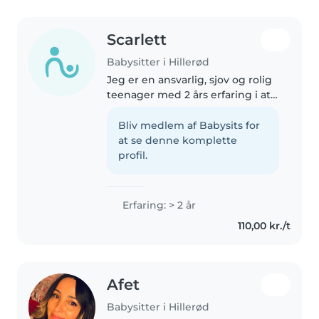
Scarlett
Babysitter i Hillerød
Jeg er en ansvarlig, sjov og rolig
teenager med 2 års erfaring i at
passe børn i børnehave- og
skolealder. Jeg er glad for at
Bliv medlem af Babysits for
tegne, læse, spille musik og lege.
at se denne komplette
Jeg er komfortabel..
profil.
Erfaring: > 2 år
110,00 kr./t
Afet
Babysitter i Hillerød