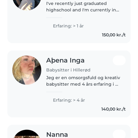
I've recently just graduated
highschool and I'm currently in
my gap year, looking for a
babysitting job to save up a little
Erfaring: > 1 år
extra money. I love taking care of
150,00 kr./t
kids while being creative..
Aþena Inga
Babysitter i Hillerød
Jeg er en omsorgsfuld og kreativ
babysitter med 4 års erfaring i at
passe børn i alle aldre. Jeg taler
dansk, engelsk og islandsk, og
Erfaring: > 4 år
jeg er førstehjælpscertificeret.
140,00 kr./t
Jeg er behagelig..
Nanna