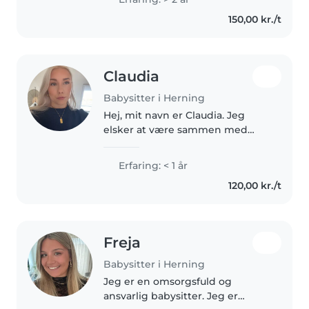
Jeg er komfortabel med at passe
150,00 kr./t
kæledyr, lave mad, hjælpe..
Claudia
Babysitter i Herning
Hej, mit navn er Claudia. Jeg
elsker at være sammen med
børn og skabe en tryg og sjov
hverdag for dem. Jeg har selv
Erfaring: < 1 år
yngre søskende, som jeg ofte
120,00 kr./t
har passet, så jeg har erfaring
med..
Freja
Babysitter i Herning
Jeg er en omsorgsfuld og
ansvarlig babysitter. Jeg er