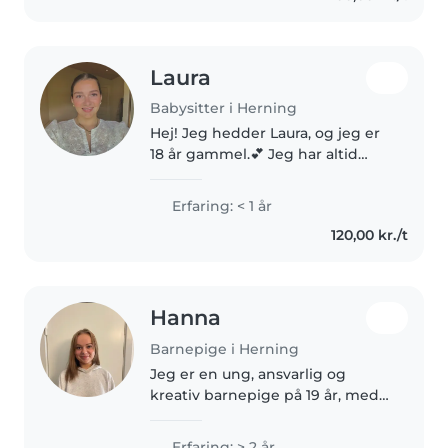
Laura
Babysitter i Herning
Hej! Jeg hedder Laura, og jeg er
18 år gammel.💕 Jeg har altid
elsket at være sammen med
børn! Som person har jeg
Erfaring: < 1 år
mange interesser – jeg elsker alt
120,00 kr./t
fra kreative projekter og
hyggelige..
Hanna
Barnepige i Herning
Jeg er en ung, ansvarlig og
kreativ barnepige på 19 år, med 2
års erfaring med at passe børn i
børnehavealderen og babyer.
Erfaring: > 2 år