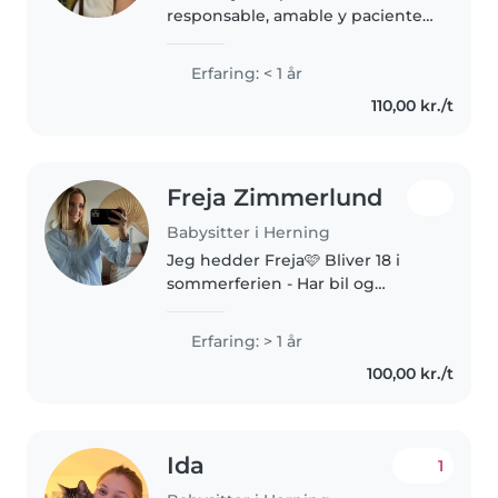
responsable, amable y paciente.
Me gustan mucho los niños y
tengo experiencia cuidando
Erfaring: < 1 år
niños de mi familia y amigos.
110,00 kr./t
Hablo español, inglés y alemán, y
actualmente..
Freja Zimmerlund
Babysitter i Herning
Jeg hedder Freja🩷 Bliver 18 i
sommerferien - Har bil og
kørekort - snaksalig Skriv
endeligt
Erfaring: > 1 år
100,00 kr./t
Ida
1