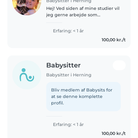
Babysitter i Herning
Hej! Ved siden af mine studier vil
jeg gerne arbejde som
babysitter Jeg har allerede
erfaring ved at passe min
Erfaring: < 1 år
venindes dreng på 4 Jeg er
100,00 kr./t
kreativ, sjov og energisk og
udover at passe..
Babysitter
Babysitter i Herning
Bliv medlem af Babysits for
at se denne komplette
profil.
Erfaring: < 1 år
100,00 kr./t