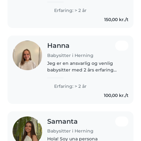
uddannet pædagogisk assistent
og arbejder i en special
Erfaring: > 2 år
børnehave nu.
150,00 kr./t
Hanna
Babysitter i Herning
Jeg er en ansvarlig og venlig
babysitter med 2 års erfaring
med børn i alle aldre. Jeg er
komfortabel med at passe
Erfaring: > 2 år
kæledyr, lave mad, gøre
100,00 kr./t
husarbejde og hjælpe med
lektier. Jeg taler..
Samanta
Babysitter i Herning
Hola! Soy una persona