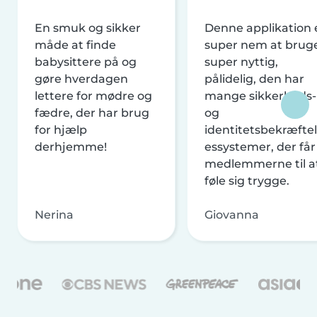
En smuk og sikker
Denne applikation 
måde at finde
super nem at brug
babysittere på og
super nyttig,
gøre hverdagen
pålidelig, den har
lettere for mødre og
mange sikkerheds-
fædre, der har brug
og
for hjælp
identitetsbekræftel
derhjemme!
essystemer, der får
medlemmerne til a
føle sig trygge.
Nerina
Giovanna