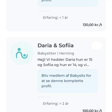
en..
Erfaring: < 1 år
130,00 kr./t
Daria & Sofiia
Babysitter i Herning
Hejj! Vi hedder Daria hun er 15
og Sofiia og hun er 14, og vi
søger babysitterjob i Herning🩷
😊 Vi er to ansvarlige piger, som
Bliv medlem af Babysits for
gerne vil hjælpe familier med
at se denne komplette
børnepasning🌸🌸Sammen kan..
profil.
Erfaring: > 2 år
100,00 kr./t