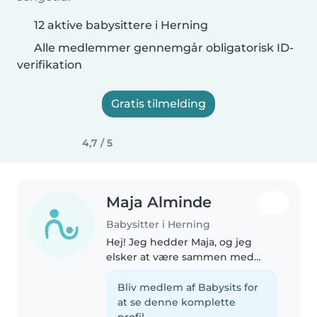
12 aktive babysittere i Herning
Alle medlemmer gennemgår obligatorisk ID-
verifikation
Gratis tilmelding
4,7 / 5
Maja Alminde
Babysitter i Herning
Hej! Jeg hedder Maja, og jeg
elsker at være sammen med
børn, fordi jeg synes, det er
hyggeligt og sjovt at kunne lege,
Bliv medlem af Babysits for
være kreativ og skabe en tryg
at se denne komplette
stemning omkring dem. Jeg er
profil.