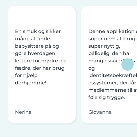
En smuk og sikker
Denne applikation 
måde at finde
super nem at brug
babysittere på og
super nyttig,
gøre hverdagen
pålidelig, den har
lettere for mødre og
mange sikkerheds-
fædre, der har brug
og
for hjælp
identitetsbekræftel
derhjemme!
essystemer, der får
medlemmerne til a
føle sig trygge.
Nerina
Giovanna