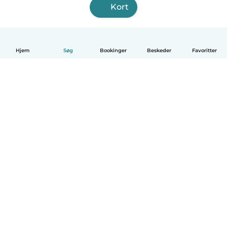
Kort
Hjem
Søg
Bookinger
Beskeder
Favoritter
Dansk
Hvordan det virker
Hjælp
Vilkår og privatliv
Priser
Oplysninger om virksomhed
Babysits for Work
Standarder for fællesskabet